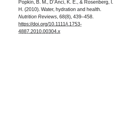
Popkin, B. M., D’Anci, K. E., & Rosenberg, I. 
H. (2010). Water, hydration and health. 
Nutrition Reviews
, 68(8), 439–458. 
https://doi.org/10.1111/j.1753-
4887.2010.00304.x
CSS : CENTRE SPORT 
ET SANTÉ 
THIBAUT 
MAUD'HUY
Navigation