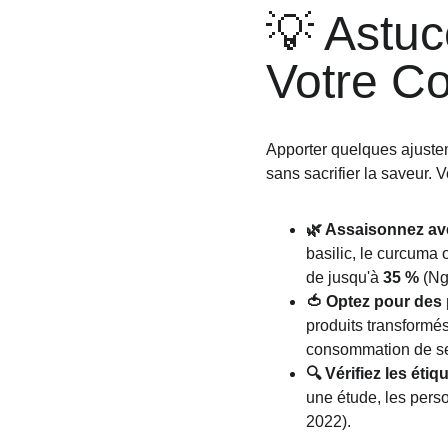
💡 Astuc
Votre C
Apporter quelques ajustem
sans sacrifier la saveur. 
🌿 Assaisonnez av
basilic, le curcuma 
de jusqu'à 
35 %
 (N
🍅 Optez pour des 
produits transformés
consommation de sel
🔍 Vérifiez les étiq
une étude, les pers
2022).