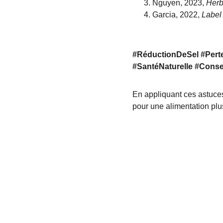
Nguyen, 2023, 
Herb
Garcia, 2022, 
Label
#RéductionDeSel #Pert
#SantéNaturelle #Conse
En appliquant ces astuce
pour une alimentation plus
CSS : CENTRE SPORT 
Navigation
ET SANTÉ 
THIBAUT 
MAUD'HUY
Qui sommes nous ? 