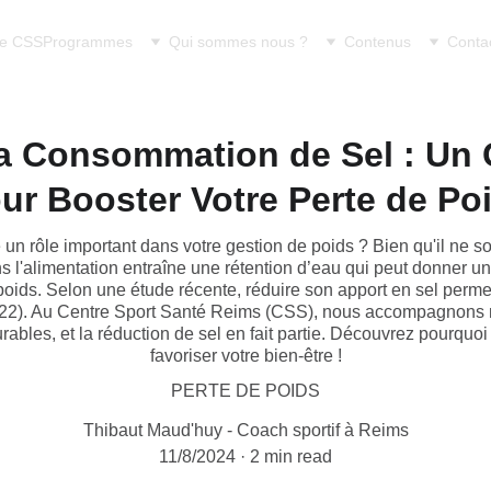
e CSS
Programmes
Qui sommes nous ?
Contenus
Conta
sa Consommation de Sel : Un 
ur Booster Votre Perte de Po
 un rôle important dans votre gestion de poids ? Bien qu'il ne so
ns l'alimentation entraîne une rétention d’eau qui peut donner u
e poids. Selon une étude récente, réduire son apport en sel perme
22). Au Centre Sport Santé Reims (CSS), nous accompagnons n
rables, et la réduction de sel en fait partie. Découvrez pourquoi
favoriser votre bien-être !
PERTE DE POIDS
Thibaut Maud'huy - Coach sportif à Reims
11/8/2024
2 min read