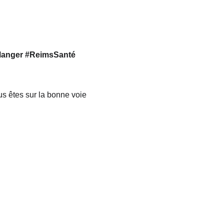
Manger #ReimsSanté 
 êtes sur la bonne voie 
Rendez-nous visite en salle !
À Reims : Reims Haltérophilie Musculation à 