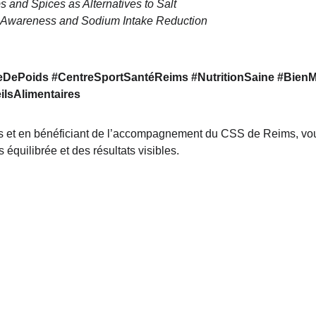
s and Spices as Alternatives to Salt
 Awareness and Sodium Intake Reduction
eDePoids #CentreSportSantéReims #NutritionSaine #Bien
ilsAlimentaires
s et en bénéficiant de l’accompagnement du CSS de Reims, vous
 équilibrée et des résultats visibles.
Nos services
Nos partenaires
Perte de poids
Nutripure