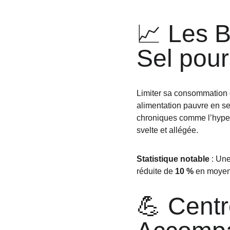
📈 Les B
Sel pour
Limiter sa consommation 
alimentation pauvre en sel
chroniques comme l’hypert
svelte et allégée.
Statistique notable
 : Un
réduite de 
10 %
 en moyen
💪 Centr