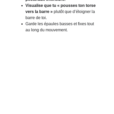
Visualise que tu « pousses ton torse 
vers la barre »
 plutôt que d’éloigner la 
barre de toi.
Garde les épaules basses et fixes tout 
au long du mouvement.
CSS : CENTRE SPORT 
ET SANTÉ 
THIBAUT 
MAUD'HUY
Navigation